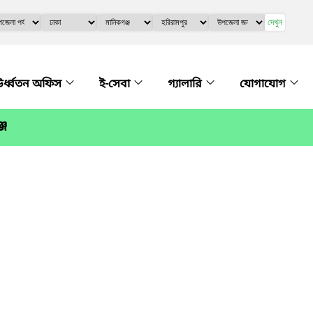
দেখুন
র্ধ্বতন অফিস
ই-সেবা
গ্যালারি
যোগাযোগ
্জ