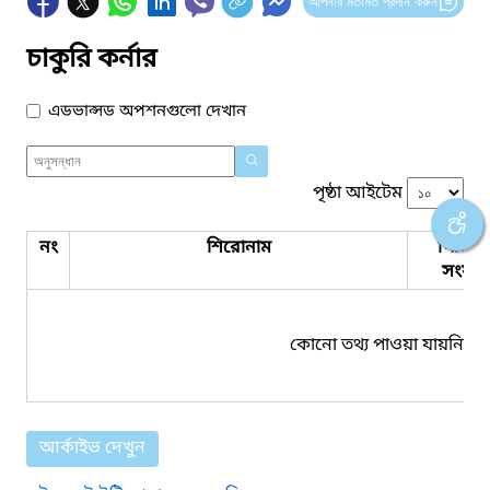
আপনার মতামত প্রদান করুন
চাকুরি কর্নার
এডভান্সড অপশনগুলো দেখান
পৃষ্ঠা আইটেম
নং
শিরোনাম
পিডিএ
সংযুক্ত
কোনো তথ্য পাওয়া যায়নি।
আর্কাইভ দেখুন